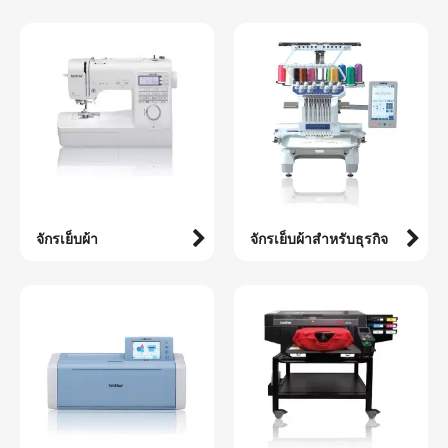
จักรเย็บผ้า
จักรเย็บผ้าสำหรับธุรกิจ