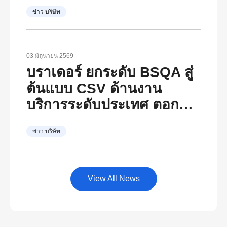
เติบโตอย่างยั่งยืน ตอกย้ำ
ข่าว บริษัท
วิสัยทัศน์ภายใต้ The
Brother Group Global
Charter และแนวคิด “At
03 มิถุนายน 2569
Your Side, Every Side of
บราเดอร์ ยกระดับ BSQA สู่
Life”
ต้นแบบ CSV ด้านงาน
บริการระดับประเทศ ตอกย้ำ
“At Your Side, Every Side
ข่าว บริษัท
of Life” พร้อมเป็นศูนย์กลาง
พัฒนาองค์ความรู้ด้าน
บริการหลังการขายของไทย
View All News