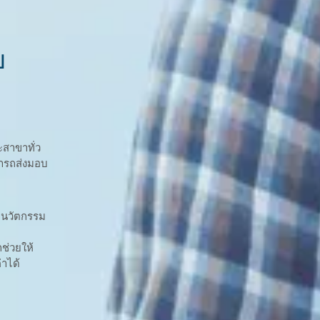
บ
ะสาขาทั่ว
มารถส่งมอบ
ละนวัตกรรม
ช่วยให้
่าได้