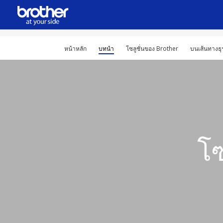
หน้าหลัก
บทนำ
โซลูชั่นของ Brother
บนเส้นทางธุร
โซ