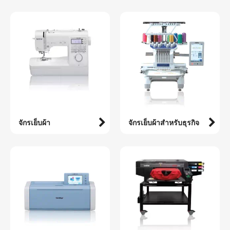
จักรเย็บผ้า
จักรเย็บผ้าสำหรับธุรกิจ