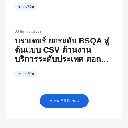
เติบโตอย่างยั่งยืน ตอกย้ำ
ข่าว บริษัท
วิสัยทัศน์ภายใต้ The
Brother Group Global
Charter และแนวคิด “At
03 มิถุนายน 2569
Your Side, Every Side of
บราเดอร์ ยกระดับ BSQA สู่
Life”
ต้นแบบ CSV ด้านงาน
บริการระดับประเทศ ตอกย้ำ
“At Your Side, Every Side
ข่าว บริษัท
of Life” พร้อมเป็นศูนย์กลาง
พัฒนาองค์ความรู้ด้าน
บริการหลังการขายของไทย
View All News