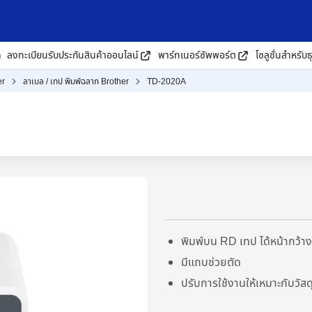
ด
ลงทะเบียนรับประกันสินค้าออนไลน์
พาร์ทเนอร์ซัพพอร์ต
โซลูชั่นสำหรับธ
er
ลาเบล / เทป พิมพ์ฉลาก Brother
TD-2020A
พิมพ์บน RD เทป ได้หน้ากว้า
มีแถบช่วยตัด
ปรับการใช้งานให้เหมาะกับวัสด