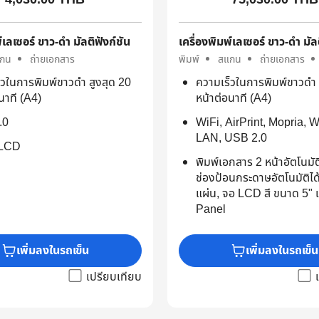
์เลเซอร์ ขาว-ดำ มัลติฟังก์ชัน
เครื่องพิมพ์เลเซอร์ ขาว-ดำ มัล
กน
ถ่ายเอกสาร
พิมพ์
สแกน
ถ่ายเอกสาร
็วในการพิมพ์ขาวดำ สูงสุด 20
ความเร็วในการพิมพ์ขาวดำ 
นาที (A4)
หน้าต่อนาที (A4)
.0
WiFi, AirPrint, Mopria, W
LAN, USB 2.0
 LCD
พิมพ์เอกสาร 2 หน้าอัตโนมัต
ช่องป้อนกระดาษอัตโนมัติได
แผ่น, จอ LCD สี ขนาด 5"
Panel
เพิ่มลงในรถเข็น
เพิ่มลงในรถเข็น
เปรียบเทียบ