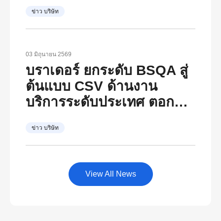
เติบโตอย่างยั่งยืน ตอกย้ำ
ข่าว บริษัท
วิสัยทัศน์ภายใต้ The
Brother Group Global
Charter และแนวคิด “At
03 มิถุนายน 2569
Your Side, Every Side of
บราเดอร์ ยกระดับ BSQA สู่
Life”
ต้นแบบ CSV ด้านงาน
บริการระดับประเทศ ตอกย้ำ
“At Your Side, Every Side
ข่าว บริษัท
of Life” พร้อมเป็นศูนย์กลาง
พัฒนาองค์ความรู้ด้าน
บริการหลังการขายของไทย
View All News