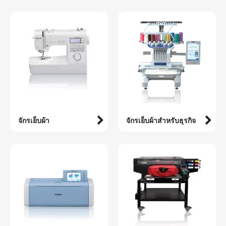
จักรเย็บผ้า
จักรเย็บผ้าสำหรับธุรกิจ