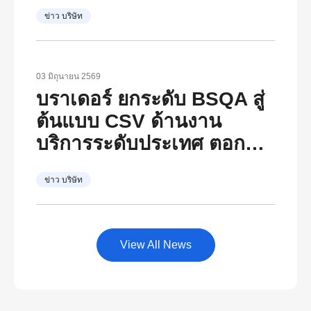
เติบโตอย่างยั่งยืน ตอกย้ำ
ข่าว บริษัท
วิสัยทัศน์ภายใต้ The
Brother Group Global
Charter และแนวคิด “At
03 มิถุนายน 2569
Your Side, Every Side of
บราเดอร์ ยกระดับ BSQA สู่
Life”
ต้นแบบ CSV ด้านงาน
บริการระดับประเทศ ตอกย้ำ
“At Your Side, Every Side
ข่าว บริษัท
of Life” พร้อมเป็นศูนย์กลาง
พัฒนาองค์ความรู้ด้าน
บริการหลังการขายของไทย
View All News