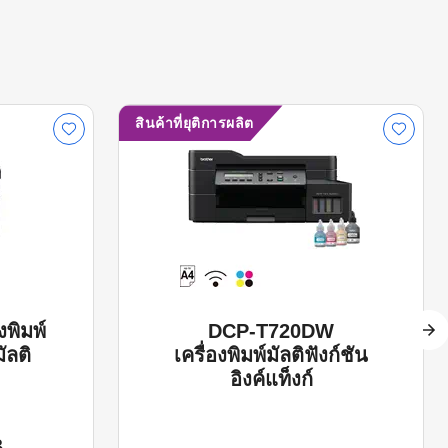
สินค้าที่ยุติการผลิต
พิมพ์
DCP-T720DW
ัลติ
เครื่องพิมพ์มัลติฟังก์ชัน
อิงค์แท็งก์
B