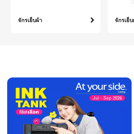
จักรเย็บผ้า
จักรเย็บ