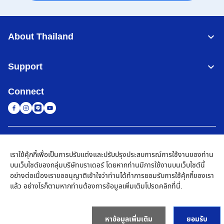
About Thailand
Support
Connect
Thailand
เครือข่าย Brother ทั่วโลก
เราใช้คุ้กกี้เพื่อเป็นการปรับแต่งและปรับปรุงประสบการณ์การใช้งานของท่าน
นโยบายความเป็นส่วนตัว
เงื่อนไขการใช้งาน
แผนผังเว็บไซต์
ไปที่โกลบอลไซต์
บนเว็บไซต์ของกลุ่มบริษัทบราเดอร์ โดยหากท่านมีการใช้งานบนเว็บไซต์นี้
อย่างต่อเนื่องเราขออนุญาติเข้าใจว่าท่านได้ทำการยอมรับการใช้คุ้กกี้ของเรา
©
2026
BROTHER COMMERCIAL (THAILAND) LTD. All Rights
แล้ว อย่างไรก็ตามหากท่านต้องการข้อมูลเพิ่มเติมโปรด
คลิกที่นี่
.
Reserved
หาข้อมูลเพิ่มเติม
ยอมรับ