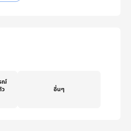
รณ์
ัว
อื่นๆ