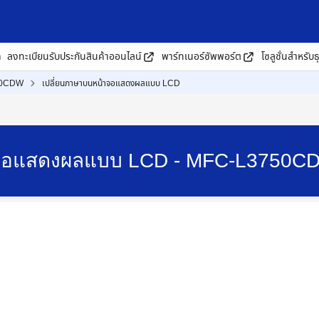
ด
ลงทะเบียนรับประกันสินค้าออนไลน์
พาร์ทเนอร์ซัพพอร์ต
โซลูชั่นสำหรับธ
50CDW
เปลี่ยนภาษาบนหน้าจอแสดงผลแบบ LCD
าจอแสดงผลแบบ LCD - MFC-L3750C