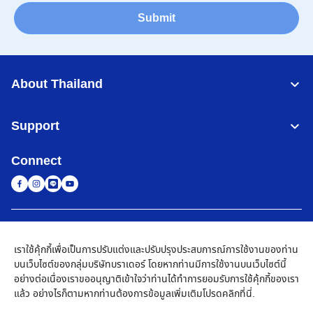
Submit
About Thailand
Support
Connect
Thailand
เครือข่าย Brother ทั่วโลก
เราใช้คุ้กกี้เพื่อเป็นการปรับแต่งและปรับปรุงประสบการณ์การใช้งานของท่าน
นโยบายความเป็นส่วนตัว
เงื่อนไขการใช้งาน
แผนผังเว็บไซต์
ไปที่โกลบอลไซต์
บนเว็บไซต์ของกลุ่มบริษัทบราเดอร์ โดยหากท่านมีการใช้งานบนเว็บไซต์นี้
อย่างต่อเนื่องเราขออนุญาติเข้าใจว่าท่านได้ทำการยอมรับการใช้คุ้กกี้ของเรา
©
2026
BROTHER COMMERCIAL (THAILAND) LTD. All Rights
แล้ว อย่างไรก็ตามหากท่านต้องการข้อมูลเพิ่มเติมโปรด
คลิกที่นี่
.
Reserved