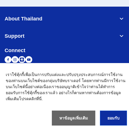
About Thailand
Support
Connect
เราใช้คุ้กกี้เพื่อเป็นการปรับแต่งและปรับปรุงประสบการณ์การใช้งาน
Thailand
เครือข่าย Brother ทั่วโลก
ของท่านบนเว็บไซต์ของกลุ่มบริษัทบราเดอร์ โดยหากท่านมีการใช้งาน
บนเว็บไซต์นี้อย่างต่อเนื่องเราขออนุญาติเข้าใจว่าท่านได้ทำการ
นโยบายความเป็นส่วนตัว
เงื่อนไขการใช้งาน
แผนผังเว็บไซต์
ไปที่โกลบอลไซต์
ยอมรับการใช้คุ้กกี้ของเราแล้ว อย่างไรก็ตามหากท่านต้องการข้อมูล
เพิ่มเติมโปรด
คลิกที่นี่
.
©
2026
BROTHER COMMERCIAL (THAILAND) LTD. All Rights
Reserved
หาข้อมูลเพิ่มเติม
ยอมรับ