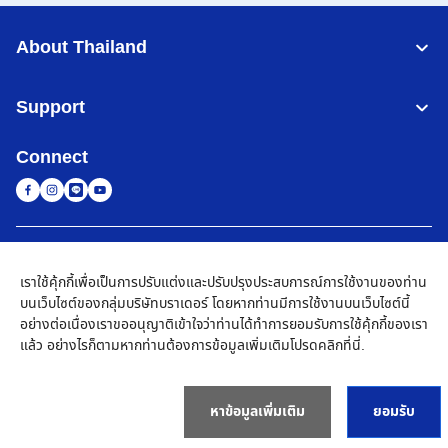
About Thailand
Support
Connect
Thailand
เครือข่าย Brother ทั่วโลก
เราใช้คุ้กกี้เพื่อเป็นการปรับแต่งและปรับปรุงประสบการณ์การใช้งานของท่าน
นโยบายความเป็นส่วนตัว
เงื่อนไขการใช้งาน
แผนผังเว็บไซต์
ไปที่โกลบอลไซต์
บนเว็บไซต์ของกลุ่มบริษัทบราเดอร์ โดยหากท่านมีการใช้งานบนเว็บไซต์นี้
อย่างต่อเนื่องเราขออนุญาติเข้าใจว่าท่านได้ทำการยอมรับการใช้คุ้กกี้ของเรา
©
2026
BROTHER COMMERCIAL (THAILAND) LTD. All Rights
แล้ว อย่างไรก็ตามหากท่านต้องการข้อมูลเพิ่มเติมโปรด
คลิกที่นี่
.
Reserved
หาข้อมูลเพิ่มเติม
ยอมรับ