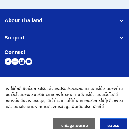
About Thailand
Support
Connect
Thailand
เครือข่าย Brother ทั่วโลก
เราใช้คุ้กกี้เพื่อเป็นการปรับแต่งและปรับปรุงประสบการณ์การใช้งานของท่าน
นโยบายความเป็นส่วนตัว
เงื่อนไขการใช้งาน
แผนผังเว็บไซต์
ไปที่โกลบอลไซต์
บนเว็บไซต์ของกลุ่มบริษัทบราเดอร์ โดยหากท่านมีการใช้งานบนเว็บไซต์นี้
อย่างต่อเนื่องเราขออนุญาติเข้าใจว่าท่านได้ทำการยอมรับการใช้คุ้กกี้ของเรา
©
2026
BROTHER COMMERCIAL (THAILAND) LTD. All Rights
แล้ว อย่างไรก็ตามหากท่านต้องการข้อมูลเพิ่มเติมโปรด
คลิกที่นี่
.
Reserved
หาข้อมูลเพิ่มเติม
ยอมรับ