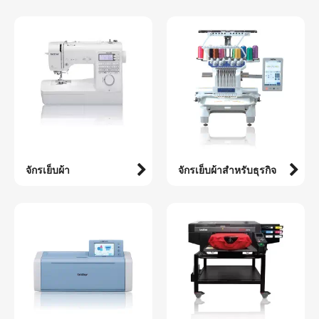
จักรเย็บผ้า
จักรเย็บผ้าสำหรับธุรกิจ