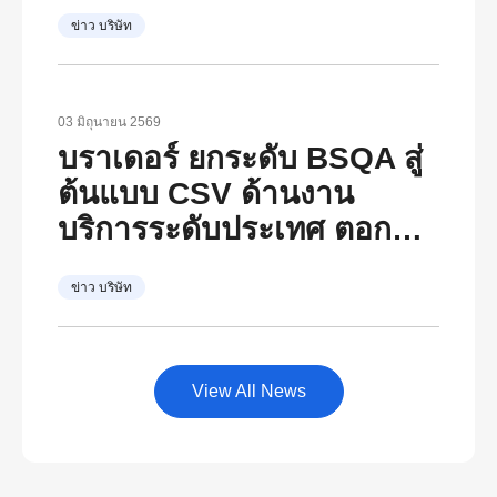
เติบโตอย่างยั่งยืน ตอกย้ำ
ข่าว บริษัท
วิสัยทัศน์ภายใต้ The
Brother Group Global
Charter และแนวคิด “At
03 มิถุนายน 2569
Your Side, Every Side of
บราเดอร์ ยกระดับ BSQA สู่
Life”
ต้นแบบ CSV ด้านงาน
บริการระดับประเทศ ตอกย้ำ
“At Your Side, Every Side
ข่าว บริษัท
of Life” พร้อมเป็นศูนย์กลาง
พัฒนาองค์ความรู้ด้าน
บริการหลังการขายของไทย
View All News