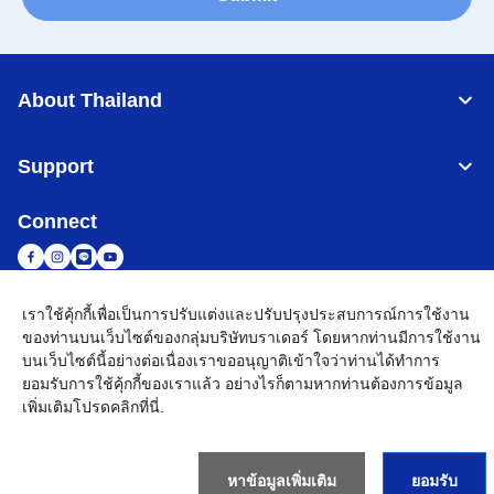
About Thailand
Support
Connect
เราใช้คุ้กกี้เพื่อเป็นการปรับแต่งและปรับปรุงประสบการณ์การใช้งาน
Thailand
เครือข่าย Brother ทั่วโลก
ของท่านบนเว็บไซต์ของกลุ่มบริษัทบราเดอร์ โดยหากท่านมีการใช้งาน
บนเว็บไซต์นี้อย่างต่อเนื่องเราขออนุญาติเข้าใจว่าท่านได้ทำการ
นโยบายความเป็นส่วนตัว
เงื่อนไขการใช้งาน
แผนผังเว็บไซต์
ไปที่โกลบอลไซต์
ยอมรับการใช้คุ้กกี้ของเราแล้ว อย่างไรก็ตามหากท่านต้องการข้อมูล
เพิ่มเติมโปรด
คลิกที่นี่
.
©
2026
BROTHER COMMERCIAL (THAILAND) LTD. All Rights
Reserved
หาข้อมูลเพิ่มเติม
ยอมรับ