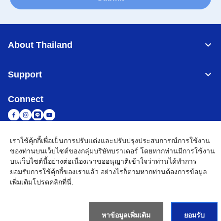
About Thailand
Support
Connect
เราใช้คุ้กกี้เพื่อเป็นการปรับแต่งและปรับปรุงประสบการณ์การใช้งาน
Thailand
เครือข่าย Brother ทั่วโลก
ของท่านบนเว็บไซต์ของกลุ่มบริษัทบราเดอร์ โดยหากท่านมีการใช้งาน
บนเว็บไซต์นี้อย่างต่อเนื่องเราขออนุญาติเข้าใจว่าท่านได้ทำการ
นโยบายความเป็นส่วนตัว
เงื่อนไขการใช้งาน
แผนผังเว็บไซต์
ไปที่โกลบอลไซต์
ยอมรับการใช้คุ้กกี้ของเราแล้ว อย่างไรก็ตามหากท่านต้องการข้อมูล
เพิ่มเติมโปรด
คลิกที่นี่
.
©
2026
BROTHER COMMERCIAL (THAILAND) LTD. All Rights
Reserved
หาข้อมูลเพิ่มเติม
ยอมรับ