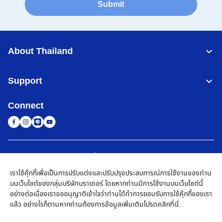
Submit
About Thailand
Support
Connect
Thailand
เครือข่าย Brother ทั่วโลก
เราใช้คุ้กกี้เพื่อเป็นการปรับแต่งและปรับปรุงประสบการณ์การใช้งานของท่าน
นโยบายความเป็นส่วนตัว
เงื่อนไขการใช้งาน
แผนผังเว็บไซต์
ไปที่โกลบอลไซต์
บนเว็บไซต์ของกลุ่มบริษัทบราเดอร์ โดยหากท่านมีการใช้งานบนเว็บไซต์นี้
อย่างต่อเนื่องเราขออนุญาติเข้าใจว่าท่านได้ทำการยอมรับการใช้คุ้กกี้ของเรา
©
2026
BROTHER COMMERCIAL (THAILAND) LTD. All Rights
แล้ว อย่างไรก็ตามหากท่านต้องการข้อมูลเพิ่มเติมโปรด
คลิกที่นี่
.
Reserved