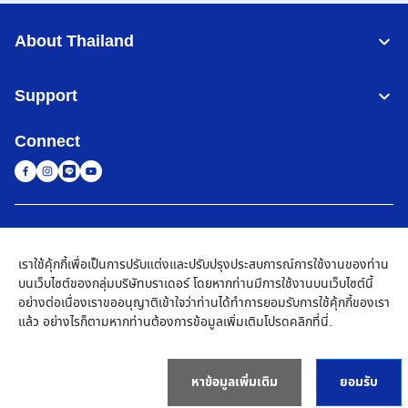
About Thailand
Support
Connect
Thailand
เครือข่าย Brother ทั่วโลก
เราใช้คุ้กกี้เพื่อเป็นการปรับแต่งและปรับปรุงประสบการณ์การใช้งานของท่าน
นโยบายความเป็นส่วนตัว
เงื่อนไขการใช้งาน
แผนผังเว็บไซต์
ไปที่โกลบอลไซต์
บนเว็บไซต์ของกลุ่มบริษัทบราเดอร์ โดยหากท่านมีการใช้งานบนเว็บไซต์นี้
อย่างต่อเนื่องเราขออนุญาติเข้าใจว่าท่านได้ทำการยอมรับการใช้คุ้กกี้ของเรา
©
2026
BROTHER COMMERCIAL (THAILAND) LTD. All Rights
แล้ว อย่างไรก็ตามหากท่านต้องการข้อมูลเพิ่มเติมโปรด
คลิกที่นี่
.
Reserved
หาข้อมูลเพิ่มเติม
ยอมรับ