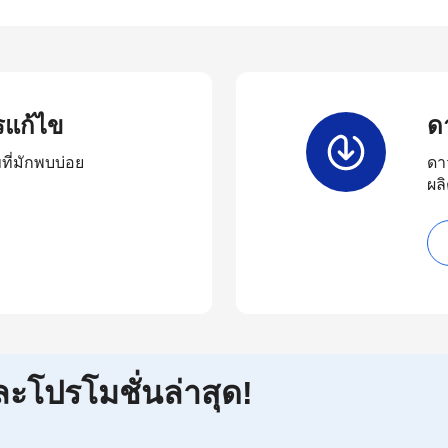
รแก้ไข
ด
ี่มักพบบ่อย
ดา
ผล
ละโปรโมชั่นล่าสุด!