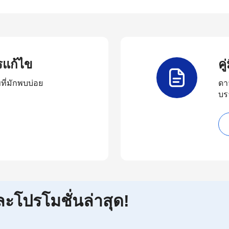
รแก้ไข
ค
ี่มักพบบ่อย
ดา
บร
ละโปรโมชั่นล่าสุด!