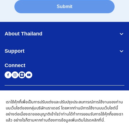
Submit
About Thailand
Support
Connect
Thailand
เครือข่าย Brother ทั่วโลก
เราใช้คุ้กกี้เพื่อเป็นการปรับแต่งและปรับปรุงประสบการณ์การใช้งานของท่าน
นโยบายความเป็นส่วนตัว
เงื่อนไขการใช้งาน
แผนผังเว็บไซต์
ไปที่โกลบอลไซต์
บนเว็บไซต์ของกลุ่มบริษัทบราเดอร์ โดยหากท่านมีการใช้งานบนเว็บไซต์นี้
อย่างต่อเนื่องเราขออนุญาติเข้าใจว่าท่านได้ทำการยอมรับการใช้คุ้กกี้ของเรา
©
2026
BROTHER COMMERCIAL (THAILAND) LTD. All Rights
แล้ว อย่างไรก็ตามหากท่านต้องการข้อมูลเพิ่มเติมโปรด
คลิกที่นี่
.
Reserved