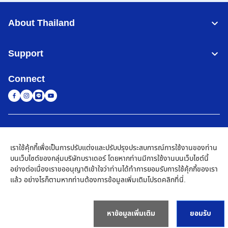
About Thailand
Support
Connect
Thailand
เครือข่าย Brother ทั่วโลก
เราใช้คุ้กกี้เพื่อเป็นการปรับแต่งและปรับปรุงประสบการณ์การใช้งานของท่าน
นโยบายความเป็นส่วนตัว
เงื่อนไขการใช้งาน
แผนผังเว็บไซต์
ไปที่โกลบอลไซต์
บนเว็บไซต์ของกลุ่มบริษัทบราเดอร์ โดยหากท่านมีการใช้งานบนเว็บไซต์นี้
อย่างต่อเนื่องเราขออนุญาติเข้าใจว่าท่านได้ทำการยอมรับการใช้คุ้กกี้ของเรา
©
2026
BROTHER COMMERCIAL (THAILAND) LTD. All Rights
แล้ว อย่างไรก็ตามหากท่านต้องการข้อมูลเพิ่มเติมโปรด
คลิกที่นี่
.
Reserved
หาข้อมูลเพิ่มเติม
ยอมรับ