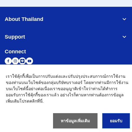
About Thailand
Support
Connect
เราใช้คุ้กกี้เพื่อเป็นการปรับแต่งและปรับปรุงประสบการณ์การใช้งาน
Thailand
เครือข่าย Brother ทั่วโลก
ของท่านบนเว็บไซต์ของกลุ่มบริษัทบราเดอร์ โดยหากท่านมีการใช้งาน
บนเว็บไซต์นี้อย่างต่อเนื่องเราขออนุญาติเข้าใจว่าท่านได้ทำการ
นโยบายความเป็นส่วนตัว
เงื่อนไขการใช้งาน
แผนผังเว็บไซต์
ไปที่โกลบอลไซต์
ยอมรับการใช้คุ้กกี้ของเราแล้ว อย่างไรก็ตามหากท่านต้องการข้อมูล
เพิ่มเติมโปรด
คลิกที่นี่
.
©
2026
BROTHER COMMERCIAL (THAILAND) LTD. All Rights
Reserved
หาข้อมูลเพิ่มเติม
ยอมรับ