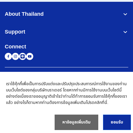
About Thailand
Support
Connect
Thailand
เครือข่าย Brother ทั่วโลก
เราใช้คุ้กกี้เพื่อเป็นการปรับแต่งและปรับปรุงประสบการณ์การใช้งานของท่าน
นโยบายความเป็นส่วนตัว
เงื่อนไขการใช้งาน
แผนผังเว็บไซต์
ไปที่โกลบอลไซต์
บนเว็บไซต์ของกลุ่มบริษัทบราเดอร์ โดยหากท่านมีการใช้งานบนเว็บไซต์นี้
อย่างต่อเนื่องเราขออนุญาติเข้าใจว่าท่านได้ทำการยอมรับการใช้คุ้กกี้ของเรา
©
2026
BROTHER COMMERCIAL (THAILAND) LTD. All Rights
แล้ว อย่างไรก็ตามหากท่านต้องการข้อมูลเพิ่มเติมโปรด
คลิกที่นี่
.
Reserved
หาข้อมูลเพิ่มเติม
ยอมรับ