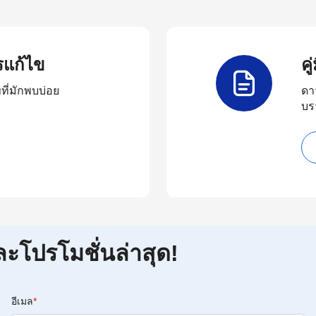
รแก้ไข
ค
ี่มักพบบ่อย
ดา
บร
ละโปรโมชั่นล่าสุด!
อีเมล
*