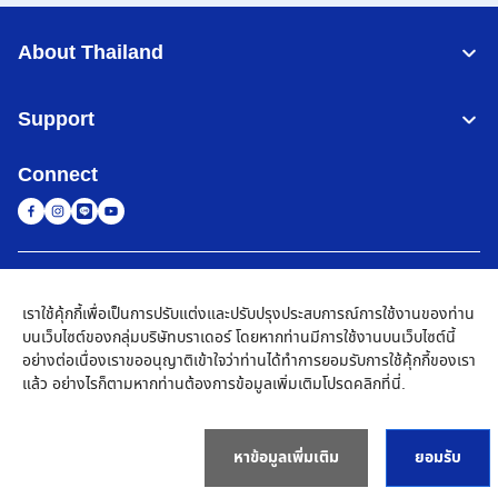
About Thailand
Support
Connect
Thailand
เครือข่าย Brother ทั่วโลก
เราใช้คุ้กกี้เพื่อเป็นการปรับแต่งและปรับปรุงประสบการณ์การใช้งานของท่าน
นโยบายความเป็นส่วนตัว
เงื่อนไขการใช้งาน
แผนผังเว็บไซต์
ไปที่โกลบอลไซต์
บนเว็บไซต์ของกลุ่มบริษัทบราเดอร์ โดยหากท่านมีการใช้งานบนเว็บไซต์นี้
อย่างต่อเนื่องเราขออนุญาติเข้าใจว่าท่านได้ทำการยอมรับการใช้คุ้กกี้ของเรา
©
2026
BROTHER COMMERCIAL (THAILAND) LTD. All Rights
แล้ว อย่างไรก็ตามหากท่านต้องการข้อมูลเพิ่มเติมโปรด
คลิกที่นี่
.
Reserved
หาข้อมูลเพิ่มเติม
ยอมรับ