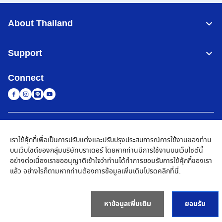
About Thailand
Support
Connect
Thailand
เครือข่าย Brother ทั่วโลก
เราใช้คุ้กกี้เพื่อเป็นการปรับแต่งและปรับปรุงประสบการณ์การใช้งานของท่าน
นโยบายความเป็นส่วนตัว
เงื่อนไขการใช้งาน
แผนผังเว็บไซต์
ไปที่โกลบอลไซต์
บนเว็บไซต์ของกลุ่มบริษัทบราเดอร์ โดยหากท่านมีการใช้งานบนเว็บไซต์นี้
อย่างต่อเนื่องเราขออนุญาติเข้าใจว่าท่านได้ทำการยอมรับการใช้คุ้กกี้ของเรา
©
2026
BROTHER COMMERCIAL (THAILAND) LTD. All Rights
แล้ว อย่างไรก็ตามหากท่านต้องการข้อมูลเพิ่มเติมโปรด
คลิกที่นี่
.
Reserved
หาข้อมูลเพิ่มเติม
ยอมรับ