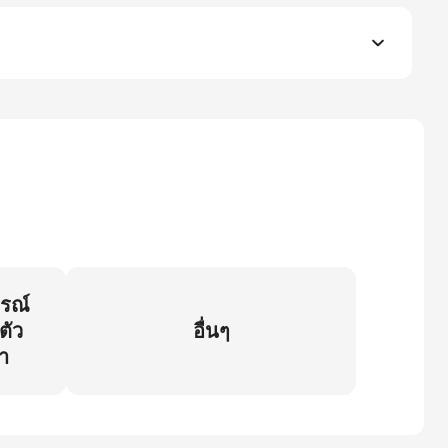
กรณ์
ตัว
อื่นๆ
า